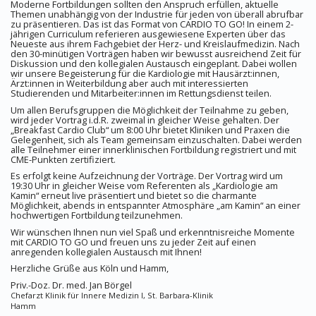
Moderne Fortbildungen sollten den Anspruch erfüllen, aktuelle
Themen unabhängig von der Industrie für jeden von überall abrufbar
zu präsentieren. Das ist das Format von CARDIO TO GO! In einem 2-
jährigen Curriculum referieren ausgewiesene Experten über das
Neueste aus ihrem Fachgebiet der Herz- und Kreislaufmedizin. Nach
den 30-minütigen Vorträgen haben wir bewusst ausreichend Zeit für
Diskussion und den kollegialen Austausch eingeplant. Dabei wollen
wir unsere Begeisterung für die Kardiologie mit Hausärzt:innen,
Ärzt:innen in Weiterbildung aber auch mit interessierten
Studierenden und Mitarbeiter:innen im Rettungsdienst teilen.
Um allen Berufsgruppen die Möglichkeit der Teilnahme zu geben,
wird jeder Vortrag i.d.R. zweimal in gleicher Weise gehalten. Der
„Breakfast Cardio Club“ um 8:00 Uhr bietet Kliniken und Praxen die
Gelegenheit, sich als Team gemeinsam einzuschalten. Dabei werden
alle Teilnehmer einer innerklinischen Fortbildung registriert und mit
CME-Punkten zertifiziert.
Es erfolgt keine Aufzeichnung der Vorträge. Der Vortrag wird um
19:30 Uhr in gleicher Weise vom Referenten als „Kardiologie am
Kamin“ erneut live präsentiert und bietet so die charmante
Möglichkeit, abends in entspannter Atmosphäre „am Kamin“ an einer
hochwertigen Fortbildung teilzunehmen.
Wir wünschen Ihnen nun viel Spaß und erkenntnisreiche Momente
mit CARDIO TO GO und freuen uns zu jeder Zeit auf einen
anregenden kollegialen Austausch mit Ihnen!
Herzliche Grüße aus Köln und Hamm,
Priv.-Doz. Dr. med. Jan Börgel
Chefarzt Klinik für Innere Medizin I, St. Barbara-Klinik
Hamm